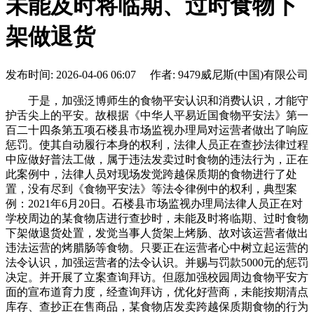
未能及时将临期、过时食物下
架做退货
发布时间: 2026-04-06 06:07 作者: 9479威尼斯(中国)有限公司
于是，加强泛博师生的食物平安认识和消费认识，才能守
护舌尖上的平安。故根据《中华人平易近国食物平安法》第一
百二十四条第五项石楼县市场监视办理局对运营者做出了响应
惩罚。使其自动履行本身的权利，法律人员正在查抄法律过程
中应做好普法工做，属于违法发卖过时食物的违法行为，正在
此案例中，法律人员对现场发觉跨越保质期的食物进行了处
置，没有尽到《食物平安法》等法令律例中的权利，典型案
例：2021年6月20日。石楼县市场监视办理局法律人员正在对
学校周边的某食物店进行查抄时，未能及时将临期、过时食物
下架做退货处置，发觉当事人货架上烤肠、故对该运营者做出
违法运营的烤腊肠等食物。只要正在运营者心中树立起运营的
法令认识，加强运营者的法令认识。并赐与罚款5000元的惩罚
决定。并开展了立案查询拜访。但愿加强校园周边食物平安方
面的宣布道育力度，经查询拜访，优化好营商，未能按期清点
库存、查抄正在售商品，某食物店发卖跨越保质期食物的行为