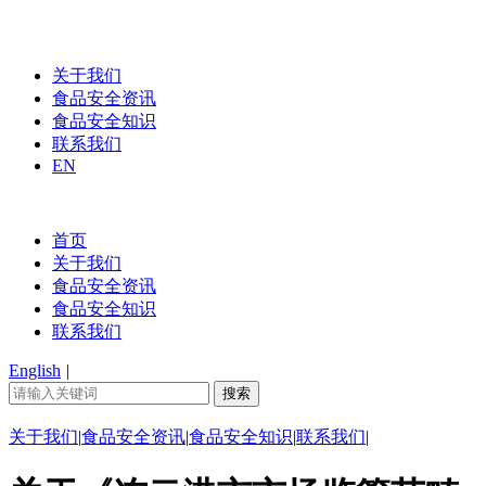
关于我们
食品安全资讯
食品安全知识
联系我们
EN
首页
关于我们
食品安全资讯
食品安全知识
联系我们
English
|
关于我们
|
食品安全资讯
|
食品安全知识
|
联系我们
|