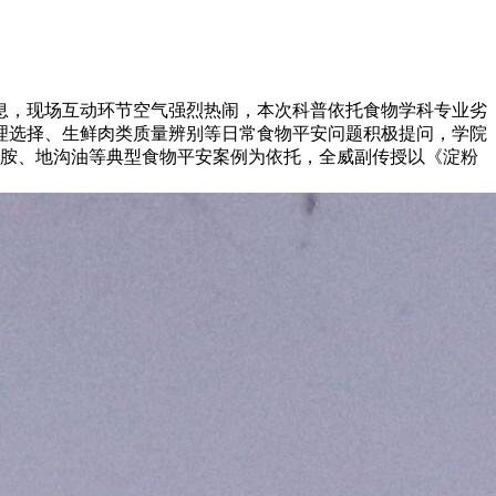
息，现场互动环节空气强烈热闹，本次科普依托食物学科专业劣
理选择、生鲜肉类质量辨别等日常食物平安问题积极提问，学院
聚氰胺、地沟油等典型食物平安案例为依托，全威副传授以《淀粉