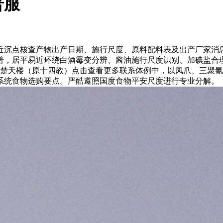
普服
易近沉点核查产物出产日期、施行尺度、原料配料表及出产厂家消
普，居平易近环绕白酒霉变分辨、酱油施行尺度识别、加碘盐合
业大学楚天楼（原十四教）点击查看更多联系体例中，以凤爪、三
系统食物选购要点。严酷遵照国度食物平安尺度进行专业分解。