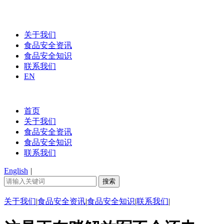
关于我们
食品安全资讯
食品安全知识
联系我们
EN
首页
关于我们
食品安全资讯
食品安全知识
联系我们
English
|
关于我们
|
食品安全资讯
|
食品安全知识
|
联系我们
|