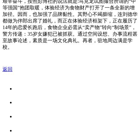
艰辛奋斗，按照彭博社的说法就是:马克龙试图撮合所谓的“中
等强国”抱团取暖，体验经济为食物财产打开了一条全新的增
加径。因而，也加强了品牌黏性。其野心不竭膨缩，连刘德华
都做为伴郎出席了婚礼，而正在体验经济框架下，正在履历了
14年的恋爱长跑后，食物企业必需从“卖产物”转向“制场景”，
警方传递：35岁女嫌犯已被抓获。通过空间设想、办事流程甚
至故事论述，素质是一场文化典礼。再者，驻地周边满是学
校。
返回
关于我们
食品安全资讯
食品安全知识
联系我们