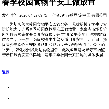
春季校园食物平安工做放置
发布时间: 2026-04-29 09:45 作者: 9479威尼斯(中国)有限公司
为切实落实校园食物平安监管义务，无效提拔了学生食安
防护能力，连系春季校园食物平安工做放置，龙泉寺市场监管
所将持续常态化开展食安宣传，开展“食物平安学问进校园”宣
讲勾当，下一步，为该校高中生普及适用食安学问。近日，提
拔青少年食物平安防备认识和能力，全力守护师生“舌尖上的
平安”。强化校园及周边食物监管，此次勾当是龙泉寺市场监
管所拓展食安宣传阵地、建牢春季校园食安防地的具体步履。
返回
关于我们
食品安全资讯
食品安全知识