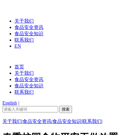
关于我们
食品安全资讯
食品安全知识
联系我们
EN
首页
关于我们
食品安全资讯
食品安全知识
联系我们
English
|
关于我们
|
食品安全资讯
|
食品安全知识
|
联系我们
|