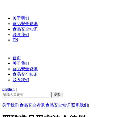
关于我们
食品安全资讯
食品安全知识
联系我们
EN
首页
关于我们
食品安全资讯
食品安全知识
联系我们
English
|
关于我们
|
食品安全资讯
|
食品安全知识
|
联系我们
|