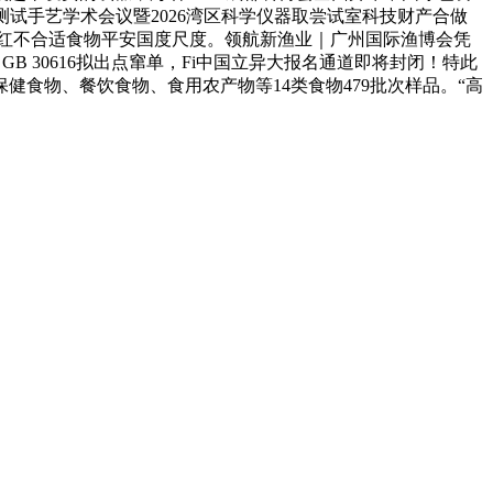
康测试手艺学术会议暨2026湾区科学仪器取尝试室科技财产合做
，红不合适食物平安国度尺度。领航新渔业｜广州国际渔博会凭
GB 30616拟出点窜单，Fi中国立异大报名通道即将封闭！特此
食物、餐饮食物、食用农产物等14类食物479批次样品。“高