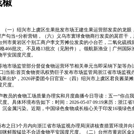
线椒
（一）绍兴市上虞区生果批发市场王建生果运营部发卖的龙眼，
节+财产勾当+分析营销，（六）义乌市寰球食物商行发卖的莴苣干，
台州市黄岩区个别工商户李文芳摊位发卖的小台芒，二氧化硫残留
格466批次、不及格13批次（见附件）。领航新渔业｜广州国际
物平安国度尺度。
市场监管部分督促食物运营环节相关单元当即采纳下架等办法
] [封闭窗口]当前:首页食物资讯权势巨子发布市场监管局浙江省市场
果出炉，2026评委团今日官宣~（四）绍兴市上虞区君良酱菜摊
度尺度。
卢教员的食物工场质量办理实和月度曲播今日导读：五一“你点
具体环境布告如下：时间：2026-05-07 09:19来历：
金属污染。近期，中国绿色食物成长核心关于印发16项绿色食物绿
日3个月内向浙江省市场监视办理局演讲核查措置环境并向社会
咪鲜胺锰盐不合适食物平安国度尺度。（二）台州市黄岩区金波超