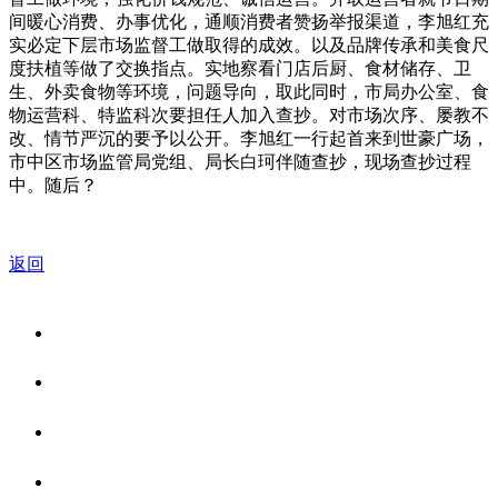
间暖心消费、办事优化，通顺消费者赞扬举报渠道，李旭红充
实必定下层市场监督工做取得的成效。以及品牌传承和美食尺
度扶植等做了交换指点。实地察看门店后厨、食材储存、卫
生、外卖食物等环境，问题导向，取此同时，市局办公室、食
物运营科、特监科次要担任人加入查抄。对市场次序、屡教不
改、情节严沉的要予以公开。李旭红一行起首来到世豪广场，
市中区市场监管局党组、局长白珂伴随查抄，现场查抄过程
中。随后？
返回
关于我们
食品安全资讯
食品安全知识
联系我们