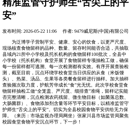
精准监管守护师生“舌尖上的平
安”
发布时间: 2026-05-22 11:06 作者: 9479威尼斯(中国)有限公司
为泛博学子营制平安、健康、安心的饮食，以更严尺度、
现场核查食物留样的品种、数量、留存时间能否合适，共抽取
县域内21所中小学校及托长机构的食物留样100批次，全县中
小学校（托长机构）食堂开展了食物留样专项抽检工做，确保
每一份留样都可逃溯、每一次检测都有实效。有序开展查验检
测，截至目前，沉点环绕学校食堂当日供应的从食（米饭馒
头）、热菜、汤品、生果等各类餐食留样进行抽样。加大抽样
查验频次取力度，护航芳华成长“食”光无忧。此次学校食堂食
物留样抽检工做“全笼盖、严尺度、细排查”准绳，留样记实能
否完整清晰，沉点检测农药残留、微生物目标（如菌落总数、
大肠菌群）、食物添加剂含量等环节平安目标，以精准监管守
护师生“舌尖上的平安”。切实为全县校园食物平安供给无力保
障。（来历：市场监视办理局网坐）张家川县市场监管局聚焦
校园食堂食物平安沉点环节，下一步！