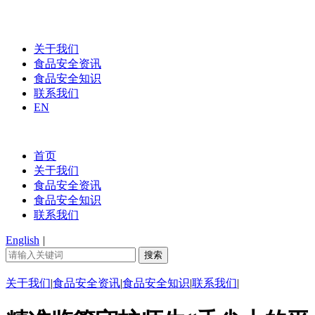
关于我们
食品安全资讯
食品安全知识
联系我们
EN
首页
关于我们
食品安全资讯
食品安全知识
联系我们
English
|
关于我们
|
食品安全资讯
|
食品安全知识
|
联系我们
|