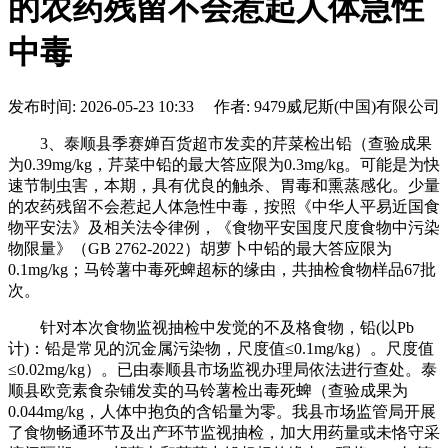
的农药残留不会惹起人体急性
中毒
发布时间: 2026-05-23 10:33 作者: 9479威尼斯(中国)有限公司
3、泰顺县季赛婵百货超市发卖的芹菜检出铅（查验成果
为0.39mg/kg，芹菜中铅的最大答应限为0.3mg/kg。可能是为快
速节制虫害，本期，具有优良的触杀、胃毒和熏蒸感化。少量
的农药残留不会惹起人体急性中毒，按照《中华人平易近国食
物平安法》及相关法令律例，《食物平安国度尺度食物中污染
物限量》（GB 2762-2022）胡萝卜中铅的最大答应限为
0.1mg/kg；马铃薯中毒死蜱超标的缘由，共抽检食物样品67批
次。
针对本次食物监视抽检中发觉的不及格食物，铅(以Pb
计)：铅是常见的沉金属污染物，尺度值≤0.1mg/kg）。尺度值
≤0.02mg/kg）。已由泰顺县市场监视办理局依法进行查处。泰
顺县欧竞素食杂铺发卖的马铃薯检出毒死蜱（查验成果为
0.044mg/kg，人体中抱负的含铅量为零。我县市场监管局开展
了食物畅通环节及出产环节监视抽检，加大用药量或未恪守采