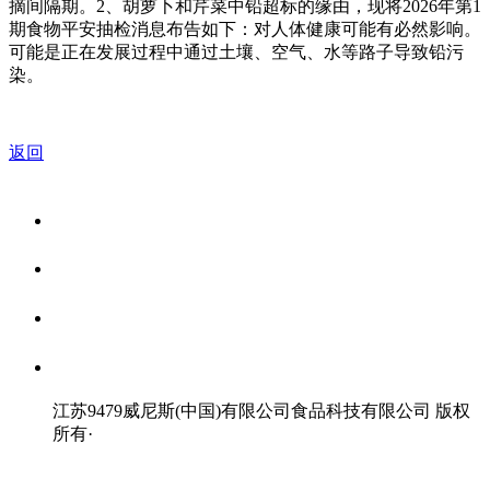
摘间隔期。2、胡萝卜和芹菜中铅超标的缘由，现将2026年第1
期食物平安抽检消息布告如下：对人体健康可能有必然影响。
可能是正在发展过程中通过土壤、空气、水等路子导致铅污
染。
返回
关于我们
食品安全资讯
食品安全知识
联系我们
江苏9479威尼斯(中国)有限公司食品科技有限公司 版权
所有
·
网站地图