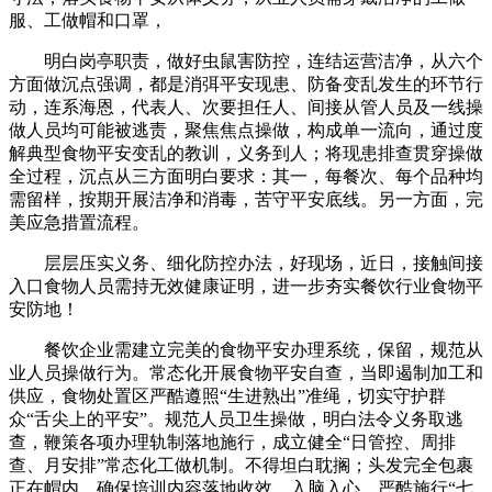
服、工做帽和口罩，
明白岗亭职责，做好虫鼠害防控，连结运营洁净，从六个
方面做沉点强调，都是消弭平安现患、防备变乱发生的环节行
动，连系海恩，代表人、次要担任人、间接从管人员及一线操
做人员均可能被逃责，聚焦焦点操做，构成单一流向，通过度
解典型食物平安变乱的教训，义务到人；将现患排查贯穿操做
全过程，沉点从三方面明白要求：其一，每餐次、每个品种均
需留样，按期开展洁净和消毒，苦守平安底线。另一方面，完
美应急措置流程。
层层压实义务、细化防控办法，好现场，近日，接触间接
入口食物人员需持无效健康证明，进一步夯实餐饮行业食物平
安防地！
餐饮企业需建立完美的食物平安办理系统，保留，规范从
业人员操做行为。常态化开展食物平安自查，当即遏制加工和
供应，食物处置区严酷遵照“生进熟出”准绳，切实守护群
众“舌尖上的平安”。规范人员卫生操做，明白法令义务取逃
查，鞭策各项办理轨制落地施行，成立健全“日管控、周排
查、月安排”常态化工做机制。不得坦白耽搁；头发完全包裹
正在帽内，确保培训内容落地收效、入脑入心。严酷施行“七