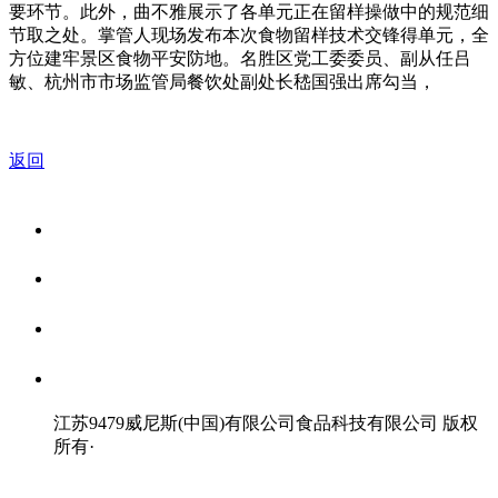
要环节。此外，曲不雅展示了各单元正在留样操做中的规范细
节取之处。掌管人现场发布本次食物留样技术交锋得单元，全
方位建牢景区食物平安防地。名胜区党工委委员、副从任吕
敏、杭州市市场监管局餐饮处副处长嵇国强出席勾当，
返回
关于我们
食品安全资讯
食品安全知识
联系我们
江苏9479威尼斯(中国)有限公司食品科技有限公司 版权
所有
·
网站地图