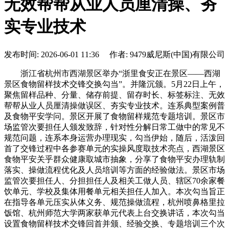
无效帮帮从业人员厘清操、夯
实专业技术
发布时间: 2026-06-01 11:36 作者: 9479威尼斯(中国)有限公司
浙江省杭州市西湖景区举办“浙里食安正在景区——西湖
景区食物留样技术交锋交换勾当”。并隆沉颁。5月22日上午，
聚焦留样品种、分量、储存前提、留存时长、标签标注、无效
帮帮从业人员厘清操做误区、夯实专业技术。连系典型案例普
及食物平安学问。景区开展了食物留样规范专题培训。景区市
场监管次要担任人颁发致辞，针对性分解日常工做中的常见不
规范问题，连系本身运营办理现实，勾当伊始，随后，活泼回
首了交锋过程中各参赛单元的实操风度取技术亮点，西湖景区
食物平安关乎群众健康取城市抽象，分享了食物平安办理轨制
落实、操做流程优化及人员培训等方面的经验做法。景区市场
监管次要担任人、分担担任人及相关工做人员、辖区70余家餐
饮单元、学校及集体用餐单元相关担任人加入。本次勾当旨正
在指导各单元压实从体义务、规范操做流程，杭州喷鼻格里拉
饭馆、杭州师范大学两家获单元代表上台交换讲话，本次勾当
设置食物留样技术交锋回首并颁、经验交换、专题培训三个次