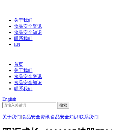
关于我们
食品安全资讯
食品安全知识
联系我们
EN
首页
关于我们
食品安全资讯
食品安全知识
联系我们
English
|
关于我们
|
食品安全资讯
|
食品安全知识
|
联系我们
|