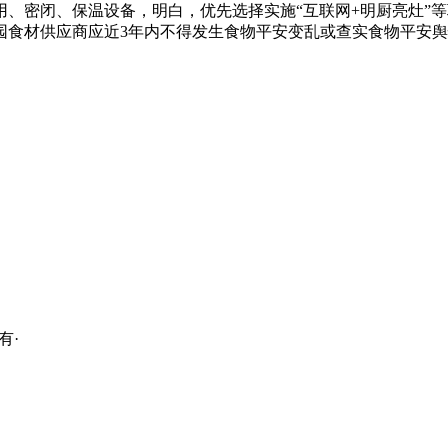
、密闭、保温设备，明白，优先选择实施“互联网+明厨亮灶”
园食材供应商应近3年内不得发生食物平安变乱或查实食物平安
所有
·