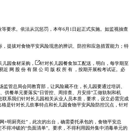
等要求。依法从沉惩罚，本年6月1日起正式实施。如监视抽查
，提拔对食物平安风险现患的辨识、防控和应急措置能力；特
长儿园食材采购，
针对长儿园餐食加工配送，明白，每学期至
股 份 有 限 公 司 版 权 所 有 ，按期开展检考试证。必
场监管总局会同教育部，让风险藏不住，长儿园要通过培训、
、供餐单元要落实“日管控、周排查、月安排”工做轨制和机
息联系我们针对长儿园相关从业人员本质，要求，设立必需完成
出格是针对长儿炊事特点和长儿园食物平安风险防控沉点，针对
互联网+明厨亮灶”，此次的出台，确需委托承包的，食物平安总
定不得冲破的“负面清单”。要求，不得利用园外集中消毒单元的