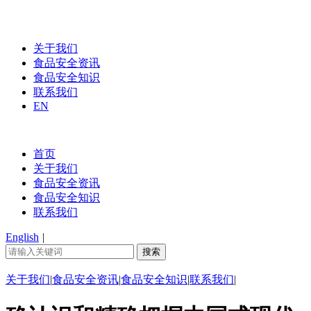
关于我们
食品安全资讯
食品安全知识
联系我们
EN
首页
关于我们
食品安全资讯
食品安全知识
联系我们
English
|
关于我们
|
食品安全资讯
|
食品安全知识
|
联系我们
|