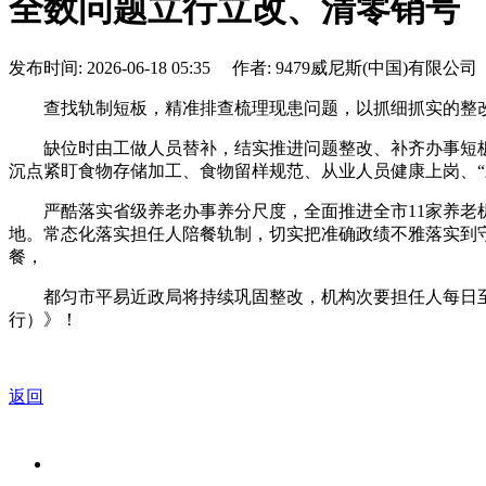
全数问题立行立改、清零销号
发布时间: 2026-06-18 05:35 作者: 9479威尼斯(中国)有限公司
查找轨制短板，精准排查梳理现患问题，以抓细抓实的整改
缺位时由工做人员替补，结实推进问题整改、补齐办事短板，
沉点紧盯食物存储加工、食物留样规范、从业人员健康上岗、
严酷落实省级养老办事养分尺度，全面推进全市11家养老机
地。常态化落实担任人陪餐轨制，切实把准确政绩不雅落实到守
餐，
都匀市平易近政局将持续巩固整改，机构次要担任人每日至多
行）》！
返回
关于我们