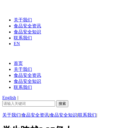
关于我们
食品安全资讯
食品安全知识
联系我们
EN
首页
关于我们
食品安全资讯
食品安全知识
联系我们
English
|
关于我们
|
食品安全资讯
|
食品安全知识
|
联系我们
|