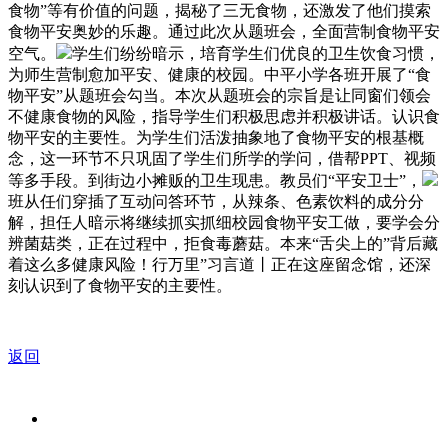
食物”等有价值的问题，揭秘了三无食物，还激发了他们摸索
食物平安奥妙的乐趣。通过此次从题班会，全面营制食物平安
空气。
学生们纷纷暗示，培育学生们优良的卫生饮食习惯，
为师生营制愈加平安、健康的校园。中平小学各班开展了“食
物平安”从题班会勾当。本次从题班会的宗旨是让同窗们领会
不健康食物的风险，指导学生们积极思虑并积极讲话。认识食
物平安的主要性。为学生们活泼抽象地了食物平安的根基概
念，这一环节不只巩固了学生们所学的学问，借帮PPT、视频
等多手段。到街边小摊贩的卫生现患。教员们“平安卫士”，
班从任们穿插了互动问答环节，从辣条、色素饮料的成分分
解，担任人暗示将继续抓实抓细校园食物平安工做，要学会分
辨菌菇类，正在过程中，拒食毒蘑菇。本来“舌尖上的”背后藏
着这么多健康风险！行万里”习言道丨正在这座留念馆，还深
刻认识到了食物平安的主要性。
返回
关于我们